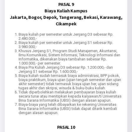
PASAL 9
Biaya Kuliah Kampus
Jakarta, Bogor, Depok, Tangerang, Bekasi, Karawang,
Cikampek
Biaya kuliah per semester untuk Jenjang D3 sebesar Rp.
2.480.000,-
Biaya kuliah per semester untuk Jenjang S1 sebesar Rp.
3.980.000,-
Khusus Jenjang S1, Program Studi Manajemen, Akuntansi,
Ilmu Komunikasi, Sistem Informasi, Teknologi Informasi dan
Informatika, dikenakan biaya tambahan sebesar Rp.
1.000.000,- per semester.
Biaya Pra Kuliah Jenjang D3 sebesar Rp. 1.200.000,- dan
Jenjang S1 sebesar Rp. 1.600.000,-
Biaya kuliah sudah termasuk biaya administrasi, BPP pokok,
biaya praktikum, biaya ujian (ujian tengah semester dan ujian
akhir semester) tidak termasuk biaya ujian her, ujian sidang
tugas akhir dan skripsi, wisuda & buku-buku kuliah.
Tidak diperbolehkan melakukan pembayaran biaya kuliah
secara tunai atau menitipkan kepada karyawan/ti Universitas
Bina Sarana Informatika (UBSI) dengan alasan apapun.
Biaya-biaya yang telah dibayarkan ke rekening Universitas
Bina Sarana Informatika (UBSI) tidak dapat ditarik kembali
dengan alasan apapun.
PASAL 10