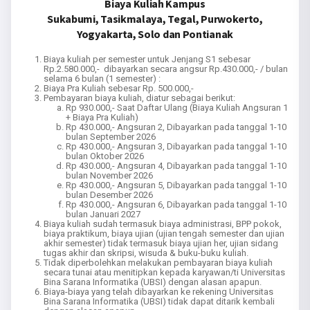
Biaya Kuliah Kampus
Sukabumi, Tasikmalaya, Tegal, Purwokerto,
Yogyakarta, Solo dan Pontianak
Biaya kuliah per semester untuk Jenjang S1 sebesar
Rp.2.580.000,- dibayarkan secara angsur Rp.430.000,- / bulan
selama 6 bulan (1 semester) :
Biaya Pra Kuliah sebesar Rp. 500.000,-
Pembayaran biaya kuliah, diatur sebagai berikut:
Rp 930.000,- Saat Daftar Ulang (Biaya Kuliah Angsuran 1
+ Biaya Pra Kuliah)
Rp 430.000,- Angsuran 2, Dibayarkan pada tanggal 1-10
bulan September 2026
Rp 430.000,- Angsuran 3, Dibayarkan pada tanggal 1-10
bulan Oktober 2026
Rp 430.000,- Angsuran 4, Dibayarkan pada tanggal 1-10
bulan November 2026
Rp 430.000,- Angsuran 5, Dibayarkan pada tanggal 1-10
bulan Desember 2026
Rp 430.000,- Angsuran 6, Dibayarkan pada tanggal 1-10
bulan Januari 2027
Biaya kuliah sudah termasuk biaya administrasi, BPP pokok,
biaya praktikum, biaya ujian (ujian tengah semester dan ujian
akhir semester) tidak termasuk biaya ujian her, ujian sidang
tugas akhir dan skripsi, wisuda & buku-buku kuliah.
Tidak diperbolehkan melakukan pembayaran biaya kuliah
secara tunai atau menitipkan kepada karyawan/ti Universitas
Bina Sarana Informatika (UBSI) dengan alasan apapun.
Biaya-biaya yang telah dibayarkan ke rekening Universitas
Bina Sarana Informatika (UBSI) tidak dapat ditarik kembali