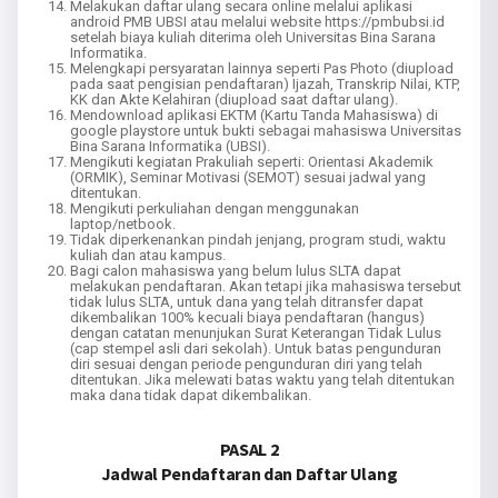
Melakukan daftar ulang secara online melalui aplikasi
android PMB UBSI atau melalui website https://pmbubsi.id
setelah biaya kuliah diterima oleh Universitas Bina Sarana
Informatika.
Melengkapi persyaratan lainnya seperti Pas Photo (diupload
pada saat pengisian pendaftaran) Ijazah, Transkrip Nilai, KTP,
KK dan Akte Kelahiran (diupload saat daftar ulang).
Mendownload aplikasi EKTM (Kartu Tanda Mahasiswa) di
google playstore untuk bukti sebagai mahasiswa Universitas
Bina Sarana Informatika (UBSI).
Mengikuti kegiatan Prakuliah seperti: Orientasi Akademik
(ORMIK), Seminar Motivasi (SEMOT) sesuai jadwal yang
ditentukan.
Mengikuti perkuliahan dengan menggunakan
laptop/netbook.
Tidak diperkenankan pindah jenjang, program studi, waktu
kuliah dan atau kampus.
Bagi calon mahasiswa yang belum lulus SLTA dapat
melakukan pendaftaran. Akan tetapi jika mahasiswa tersebut
tidak lulus SLTA, untuk dana yang telah ditransfer dapat
dikembalikan 100% kecuali biaya pendaftaran (hangus)
dengan catatan menunjukan Surat Keterangan Tidak Lulus
(cap stempel asli dari sekolah). Untuk batas pengunduran
diri sesuai dengan periode pengunduran diri yang telah
ditentukan. Jika melewati batas waktu yang telah ditentukan
maka dana tidak dapat dikembalikan.
PASAL 2
Jadwal Pendaftaran dan Daftar Ulang