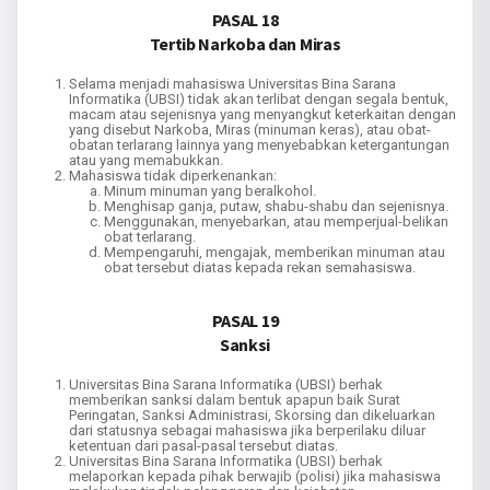
PASAL 18
Tertib Narkoba dan Miras
Selama menjadi mahasiswa Universitas Bina Sarana
Informatika (UBSI) tidak akan terlibat dengan segala bentuk,
macam atau sejenisnya yang menyangkut keterkaitan dengan
yang disebut Narkoba, Miras (minuman keras), atau obat-
obatan terlarang lainnya yang menyebabkan ketergantungan
atau yang memabukkan.
Mahasiswa tidak diperkenankan:
Minum minuman yang beralkohol.
Menghisap ganja, putaw, shabu-shabu dan sejenisnya.
Menggunakan, menyebarkan, atau memperjual-belikan
obat terlarang.
Mempengaruhi, mengajak, memberikan minuman atau
obat tersebut diatas kepada rekan semahasiswa.
PASAL 19
Sanksi
Universitas Bina Sarana Informatika (UBSI) berhak
memberikan sanksi dalam bentuk apapun baik Surat
Peringatan, Sanksi Administrasi, Skorsing dan dikeluarkan
dari statusnya sebagai mahasiswa jika berperilaku diluar
ketentuan dari pasal-pasal tersebut diatas.
Universitas Bina Sarana Informatika (UBSI) berhak
melaporkan kepada pihak berwajib (polisi) jika mahasiswa