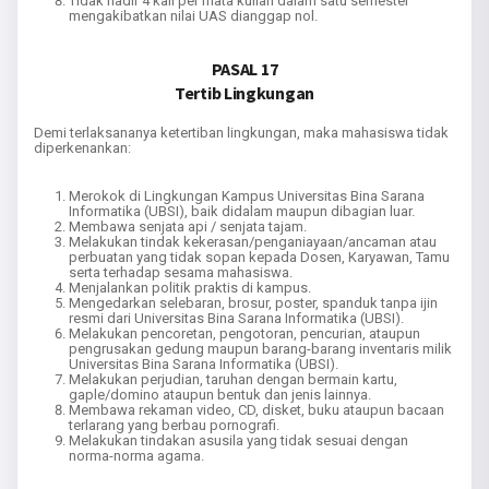
Tidak hadir 4 kali per mata kuliah dalam satu semester
mengakibatkan nilai UAS dianggap nol.
PASAL 17
Tertib Lingkungan
Demi terlaksananya ketertiban lingkungan, maka mahasiswa tidak
diperkenankan:
Merokok di Lingkungan Kampus Universitas Bina Sarana
Informatika (UBSI), baik didalam maupun dibagian luar.
Membawa senjata api / senjata tajam.
Melakukan tindak kekerasan/penganiayaan/ancaman atau
perbuatan yang tidak sopan kepada Dosen, Karyawan, Tamu
serta terhadap sesama mahasiswa.
Menjalankan politik praktis di kampus.
Mengedarkan selebaran, brosur, poster, spanduk tanpa ijin
resmi dari Universitas Bina Sarana Informatika (UBSI).
Melakukan pencoretan, pengotoran, pencurian, ataupun
pengrusakan gedung maupun barang-barang inventaris milik
Universitas Bina Sarana Informatika (UBSI).
Melakukan perjudian, taruhan dengan bermain kartu,
gaple/domino ataupun bentuk dan jenis lainnya.
Membawa rekaman video, CD, disket, buku ataupun bacaan
terlarang yang berbau pornografi.
Melakukan tindakan asusila yang tidak sesuai dengan
norma-norma agama.