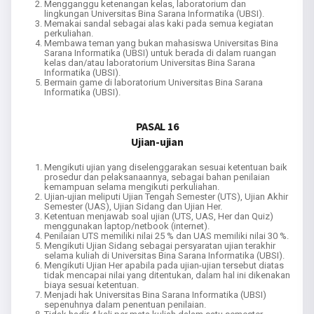
Mengganggu ketenangan kelas, laboratorium dan
lingkungan Universitas Bina Sarana Informatika (UBSI).
Memakai sandal sebagai alas kaki pada semua kegiatan
perkuliahan.
Membawa teman yang bukan mahasiswa Universitas Bina
Sarana Informatika (UBSI) untuk berada di dalam ruangan
kelas dan/atau laboratorium Universitas Bina Sarana
Informatika (UBSI).
Bermain game di laboratorium Universitas Bina Sarana
Informatika (UBSI).
PASAL 16
Ujian-ujian
Mengikuti ujian yang diselenggarakan sesuai ketentuan baik
prosedur dan pelaksanaannya, sebagai bahan penilaian
kemampuan selama mengikuti perkuliahan.
Ujian-ujian meliputi Ujian Tengah Semester (UTS), Ujian Akhir
Semester (UAS), Ujian Sidang dan Ujian Her.
Ketentuan menjawab soal ujian (UTS, UAS, Her dan Quiz)
menggunakan laptop/netbook (internet).
Penilaian UTS memiliki nilai 25 % dan UAS memiliki nilai 30 %.
Mengikuti Ujian Sidang sebagai persyaratan ujian terakhir
selama kuliah di Universitas Bina Sarana Informatika (UBSI).
Mengikuti Ujian Her apabila pada ujian-ujian tersebut diatas
tidak mencapai nilai yang ditentukan, dalam hal ini dikenakan
biaya sesuai ketentuan.
Menjadi hak Universitas Bina Sarana Informatika (UBSI)
sepenuhnya dalam penentuan penilaian.