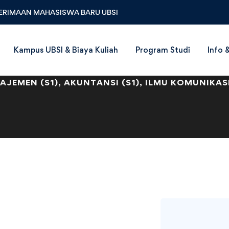
ERIMAAN MAHASISWA BARU UBSI
Kampus UBSI & Biaya Kuliah
Program Studi
Info 
nsfer D3 ke S1 Bagi 
JEMEN (S1), AKUNTANSI (S1), ILMU KOMUNIKASI